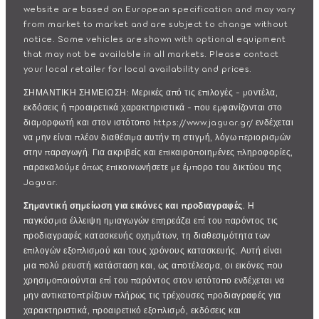
website are based on European specification and may vary
from market to market and are subject to change without
notice. Some vehicles are shown with optional equipment
that may not be available in all markets. Please contact
your local retailer for local availability and prices.
ΣΗΜΑΝΤΙΚΗ ΣΗΜΕΙΩΣΗ: Μερικές από τις επιλογές - μοντέλα,
εκδόσεις ή προαιρετικά χαρακτηριστικά - που εμφανίζονται στο
διαμορφωτή και στον ιστότοπο https://www.jaguar.gr/ ενδέχεται
να μην είναι πλέον διαθέσιμα αυτήν τη στιγμή, λόγω περιορισμών
στην παραγωγή. Για ακριβείς και επικαιροποιημένες πληροφορίες,
παρακαλούμε όπως επικοινωνήσετε με έμπορο του δικτύου της
Jaguar.
Σημαντική σημείωση για εικόνες και προδιαγραφές.
Η
παγκόσμια έλλειψη ημιαγωγών επηρεάζει επί του παρόντος τις
προδιαγραφές κατασκευής οχημάτων, τη διαθεσιμότητα των
επιλογών εξοπλισμού και τους χρόνους κατασκευής. Αυτή είναι
μια πολύ ρευστή κατάσταση και, ως αποτέλεσμα, οι εικόνες που
χρησιμοποιούνται επί του παρόντος στον ιστότοπο ενδέχεται να
μην αντικατοπτρίζουν πλήρως τις τρέχουσες προδιαγραφές για
χαρακτηριστικά, προαιρετικό εξοπλισμό, εκδόσεις και