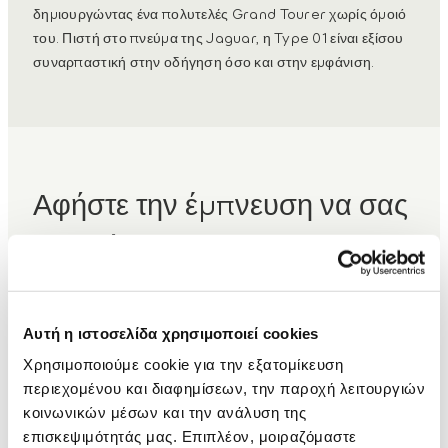
δημιουργώντας ένα πολυτελές Grand Tourer χωρίς όμοιό
του. Πιστή στο πνεύμα της Jaguar, η Type 01 είναι εξίσου
συναρπαστική στην οδήγηση όσο και στην εμφάνιση.
Αφήστε την έμπνευση να σας
οδηγεί
Αυτό είναι μόνο η αρχή. Ενημερωθείτε πρώτοι για
ημερομηνίες κυκλοφορίας, εκδηλώσεις και δημιουργικές
Αυτή η ιστοσελίδα χρησιμοποιεί cookies
συνεργασίες, απευθείας στο inbox σας.
Χρησιμοποιούμε cookie για την εξατομίκευση
περιεχομένου και διαφημίσεων, την παροχή λειτουργιών
Μείνετε συντονισμένοι
κοινωνικών μέσων και την ανάλυση της
επισκεψιμότητάς μας. Επιπλέον, μοιραζόμαστε