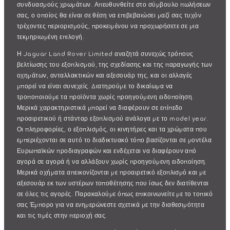
συνδυασμούς χρωμάτων. Απευθυνθείτε στο σύμβουλο πωλήσεων
σας, ο οποίος θα είναι σε θέση να επιβεβαιώσει μαζί σας τυχόν
τρέχοντες περιορισμούς, προκειμένου να προχωρήσετε σε μια
τεκμηριωμένη επιλογή.
Η Jaguar Land Rover Limited αναζητά συνεχώς τρόπους
βελτίωσης του εξοπλισμού, της σχεδίασης και της παραγωγής των
οχημάτων, ανταλλακτικών και αξεσουάρ της, και οι αλλαγές
μπορεί να είναι συνεχείς. Διατηρούμε το δικαίωμα να
τροποποιούμε τα προϊόντα χωρίς προηγούμενη ειδοποίηση.
Μερικά χαρακτηριστικά μπορεί να διαφέρουν σε επίπεδο
προαιρετικού ή στάνταρ εξοπλισμού ανάλογα με το model year.
Οι πληροφορίες, ο εξοπλισμός, οι κινητήρες και τα χρώματα που
εμπεριέχονται σε αυτό το διαδικτυακό τόπο βασίζονται σε μοντέλα
Ευρωπαϊκών προδιαγραφών και ενδέχεται να διαφέρουν από
αγορά σε αγορά ή να αλλάξουν χωρίς προηγούμενη ειδοποίηση.
Μερικά οχήματα απεικονίζονται με προαιρετικό εξοπλισμό και με
αξεσουάρ εκ των υστέρων τοποθέτησης που ίσως δεν διατίθενται
σε όλες τις αγορές. Παρακαλούμε όπως επικοινωνείτε με το τοπικό
σας Έμπορο για να ενημερώνεστε σχετικά με την διαθεσιμότητα
και τις τιμές στην περιοχή σας.