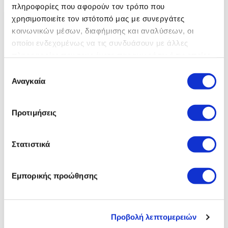
πληροφορίες που αφορούν τον τρόπο που
χρησιμοποιείτε τον ιστότοπό μας με συνεργάτες
κοινωνικών μέσων, διαφήμισης και αναλύσεων, οι
οποίοι ενδεχομένως να τις συνδυάσουν με άλλες
πληροφορίες που τους έχετε παραχωρήσει ή τις οποίες
έχουν συλλέξει σε σχέση με την από μέρους σας χρήση
Επιλογή
των υπηρεσιών τους.
Αναγκαία
συγκατάθεσης
Προτιμήσεις
Στατιστικά
Αυθεντική τότε. Αυθεντική τώρα.
Εμπορικής προώθησης
Όταν η πρωτοτυπία είναι στο DNA σου, μένει για πάντα.
Μάθετε περισσότερα
Προβολή λεπτομερειών