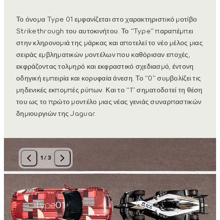
Το όνομα Type 01 εμφανίζεται στο χαρακτηριστικό μοτίβο
Strikethrough του αυτοκινήτου. Το “Type” παραπέμπει
στην κληρονομιά της μάρκας και αποτελεί το νέο μέλος μιας
σειράς εμβληματικών μοντέλων που καθόρισαν εποχές,
εκφράζοντας τολμηρό και εκφραστικό σχεδιασμό, έντονη
οδηγική εμπειρία και κορυφαία άνεση. Το “0” συμβολίζει τις
μηδενικές εκπομπές ρύπων. Και το “1” σηματοδοτεί τη θέση
του ως το πρώτο μοντέλο μιας νέας γενιάς συναρπαστικών
δημιουργιών της Jaguar.
1
/
3