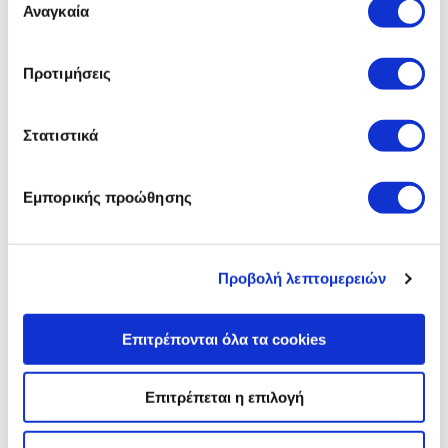
Miami Art Week
των υπηρεσιών τους.
Αναγκαία
συγκατάθεσης
Τρεις τολμηρές εκδοχές. Μία φιλοσοφία. Μηδενική
αντιγραφή.
Προτιμήσεις
Μάθετε περισσότερα
Στατιστικά
Εμπορικής προώθησης
Προβολή λεπτομερειών
Επιτρέπονται όλα τα cookies
Επιτρέπεται η επιλογή
Η νέα εποχή