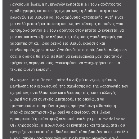
παγκόσμια έλλειψη ημιαγωγών επηρεάζει επί του παρόντος τις
προδιαγραφές κατασκευής οχημάτων, τη διαθεσιμότητα των
επιλογών εξοπλισμού και τους χρόνους κατασκευής. Αυτή είναι
μια πολύ ρευστή κατάσταση και, ως αποτέλεσμα, οι εικόνες που
χρησιμοποιούνται επί του παρόντος στον ιστότοπο ενδέχεται να
μην αντικατοπτρίζουν πλήρως τις τρέχουσες προδιαγραφές για
χαρακτηριστικά, προαιρετικό εξοπλισμό, εκδόσεις και
συνδυασμούς χρωμάτων. Απευθυνθείτε στο σύμβουλο πωλήσεων
σας, ο οποίος θα είναι σε θέση να επιβεβαιώσει μαζί σας τυχόν
τρέχοντες περιορισμούς, προκειμένου να προχωρήσετε σε μια
τεκμηριωμένη επιλογή.
Η Jaguar Land Rover Limited αναζητά συνεχώς τρόπους
βελτίωσης του εξοπλισμού, της σχεδίασης και της παραγωγής των
οχημάτων, ανταλλακτικών και αξεσουάρ της, και οι αλλαγές
μπορεί να είναι συνεχείς. Διατηρούμε το δικαίωμα να
τροποποιούμε τα προϊόντα χωρίς προηγούμενη ειδοποίηση.
Μερικά χαρακτηριστικά μπορεί να διαφέρουν σε επίπεδο
προαιρετικού ή στάνταρ εξοπλισμού ανάλογα με το model year.
Οι πληροφορίες, ο εξοπλισμός, οι κινητήρες και τα χρώματα που
εμπεριέχονται σε αυτό το διαδικτυακό τόπο βασίζονται σε μοντέλα
Ευρωπαϊκών προδιαγραφών και ενδέχεται να διαφέρουν από