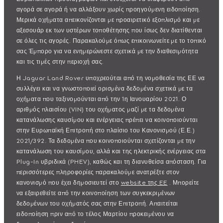
αγορά σε αγορά ή να αλλάξουν χωρίς προηγούμενη ειδοποίηση.
Μερικά οχήματα απεικονίζονται με προαιρετικό εξοπλισμό και με
αξεσουάρ εκ των υστέρων τοποθέτησης που ίσως δεν διατίθενται
σε όλες τις αγορές. Παρακαλούμε όπως επικοινωνείτε με το τοπικό
σας Έμπορο για να ενημερώνεστε σχετικά με την διαθεσιμότητα
και τις τιμές στην περιοχή σας.
Η Jaguar Land Rover υποχρεούται από τη νομοθεσία της ΕΕ να
συλλέγει και να γνωστοποιεί ορισμένα δεδομένα σχετικά με τα
οχήματα που ταξινομούνται από την 1η Ιανουαρίου 2021. Ο
αριθμός πλαισίου (VIN) του οχήματος μαζί με τα δεδομένα
κατανάλωσης καυσίμου και ενέργειας πρέπει να κοινοποιούνται
στην Ευρωπαϊκή Επιτροπή στο πλαίσιο του Κανονισμού (Ε.Ε.)
2021/392. Τα δεδομένα που κοινοποιούνται σχετίζονται με την
κατανάλωση του καυσίμου, αλλά και της ηλεκτρικής ενέργειας στα
Plug-In υβριδικά (PHEV), καθώς και τη διανυθείσα απόσταση. Για
περισσότερες πληροφορίες παρακαλούμε ανατρέξτε στον
κανονισμό που έχει δημοσιευτεί στο
website της EE
. Μπορείτε
να εξαιρεθείτε από την κοινοποίηση των συγκεκριμένων
δεδομένων του οχήματός σας στην Επιτροπή. Απαιτείται
ειδοποίηση πριν από το τέλος Μαρτίου προκειμένου να