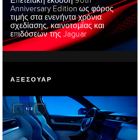
Επετειακή έκδοση 90th
Anniversary Edition ως φόρος
τιμής στα ενενήντα χρόνια
σχεδίασης, καινοτομίας και
επιδόσεων της Jaguar
ΑΞΕΣΟΥΑΡ
1
/
3