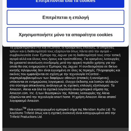
Επιτρέπονται όλα τα cookies
φορτίο, τοποθέτηση ζαντών και αξεσουάρ, πραγματική διαδρομή και κατάσταση
της μπαταρίας. Οι τιμές της αυτονομίας βασίζονται στο μοντέλο παραγωγής σε
μία τυποποιημένη διαδρομή.
Επιτρέπεται η επιλογή
1Για την υπηρεσία Connected Navigation (Συνδεδεμένη Πλοήγηση) θα χρειαστεί
ανανέωση συνδρομής μετά την αρχική περίοδο χρήσης για την οποία θα σας
ενημερώσει ο Έμπορος της Jaguar.
2Ενδέχεται να ισχύει Πολιτική Ορθής Χρήσης. Περιλαμβάνει συνδρομή 1 έτους,
Χρησιμοποιήστε μόνο τα απαραίτητα cookies
με δυνατότητα ανανέωσης μετά την αρχική περίοδο χρήσης για την οποία θα
σας ενημερώσει ο Έμπορος της Jaguar.
Τα χαρακτηριστικά Pivi και InControl, οι προαιρετικές επιλογές, οι υπηρεσίες
τρίτων και η διαθεσιμότητά τους εξαρτώνται όπως πάντα από την αγορά –
συμβουλευτείτε έναν Έμπορο της Jaguar για τη διαθεσιμότητά τους στην τοπική
αγορά αλλά και όλους τους όρους και προϋποθέσεις. Για ορισμένες λειτουργίες
θα χρειαστεί ανανέωση συνδρομής μετά την αρχική περίοδο χρήσης για την
οποία θα σας ενημερώσει ο Έμπορος της Jaguar. Η συνδεσιμότητα σε δίκτυο
κινητής τηλεφωνίας δεν είναι εγγυημένη σε όλες τις περιοχές. Πληροφορίες και
εικόνες που εμφανίζονται σε σχέση με την τεχνολογία InControl -
συμπεριλαμβανομένων των διαφόρων οθονών (στατικές ή κινούμενες),
υπόκεινται σε ενημερώσεις λογισμικού, έλεγχο έκδοσης και λοιπών αλλαγών
στο σύστημα απεικόνισης ανάλογα με τις σχετικές επιλογές εξοπλισμού. Τα
Amazon, Alexa και όλα τα σχετικά λογότυπα είναι εμπορικά σήματα της
Amazon.com, Inc. ή των θυγατρικών της. Κάποιες λειτουργίες της Alexa
εξαρτώνται από την τεχνολογία smart home. Η χρήση Amazon Alexa απαιτεί
λογαριασμό Amazon.
TM
Meridian
είναι κατοχυρωμένο εμπορικό σήμα της Meridian Audio Ltd. Το
λογότυπο Trifield όπως και η σχετική συσκευή είναι κατοχυρωμένα από την
Trifield Productions Ltd.