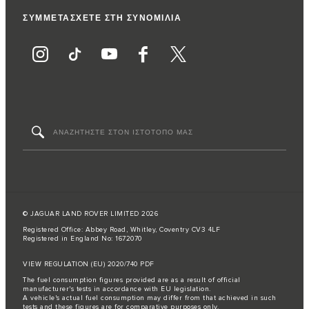
ΣΥΜΜΕΤΑΣΧΕΤΕ ΣΤΗ ΣΥΝΟΜΙΛΙΑ
© JAGUAR LAND ROVER LIMITED 2026
Registered Office: Abbey Road, Whitley, Coventry CV3 4LF
Registered in England No: 1672070
VIEW REGULATION (EU) 2020/740 PDF
The fuel consumption figures provided are as a result of official
manufacturer's tests in accordance with EU legislation.
A vehicle's actual fuel consumption may differ from that achieved in such
tests and these figures are for comparative purposes only.