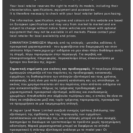
Your local retailer reserves the right to modify its models, including their
characteristics, specifications, equipment and accessories.
It is therefore necessary to check with your local retailer before purchasing.
The information, specification, engines and colours on this website are based
on European specification and may vary from market to market and are
subject to change without notice. Some vehicles are shown with optional
equipment that may not be available in all markets. Please contact your
local retailer for local availability and prices.
ΣΗΜΑΝΤΙΚΗ ΣΗΜΕΙΩΣΗ: Μερικές από τις επιλογές - μοντέλα, εκδόσεις ή
προαιρετικά χαρακτηριστικά - που εμφανίζονται στο διαμορφωτή και στον
ιστότοπο https://www.jaguar.gr/ ενδέχεται να μην είναι πλέον διαθέσιμα αυτήν
τη στιγμή, λόγω περιορισμών στην παραγωγή. Για ακριβείς και
επικαιροποιημένες πληροφορίες, παρακαλούμε όπως επικοινωνήσετε με
έμπορο του δικτύου της Jaguar.
Σημαντική σημείωση για εικόνες και προδιαγραφές.
Η παγκόσμια έλλειψη
ημιαγωγών επηρεάζει επί του παρόντος τις προδιαγραφές κατασκευής
οχημάτων, τη διαθεσιμότητα των επιλογών εξοπλισμού και τους χρόνους
κατασκευής. Αυτή είναι μια πολύ ρευστή κατάσταση και, ως αποτέλεσμα, οι
εικόνες που χρησιμοποιούνται επί του παρόντος στον ιστότοπο ενδέχεται να
μην αντικατοπτρίζουν πλήρως τις τρέχουσες προδιαγραφές για
χαρακτηριστικά, προαιρετικό εξοπλισμό, εκδόσεις και συνδυασμούς
χρωμάτων. Απευθυνθείτε στο σύμβουλο πωλήσεων σας, ο οποίος θα είναι σε
θέση να επιβεβαιώσει μαζί σας τυχόν τρέχοντες περιορισμούς, προκειμένου
να προχωρήσετε σε μια τεκμηριωμένη επιλογή.
Η Jaguar Land Rover Limited αναζητά συνεχώς τρόπους βελτίωσης του
εξοπλισμού, της σχεδίασης και της παραγωγής των οχημάτων,
ανταλλακτικών και αξεσουάρ της, και οι αλλαγές μπορεί να είναι συνεχείς.
Διατηρούμε το δικαίωμα να τροποποιούμε τα προϊόντα χωρίς προηγούμενη
ειδοποίηση. Μερικά χαρακτηριστικά μπορεί να διαφέρουν σε επίπεδο
προαιρετικού ή στάνταρ εξοπλισμού ανάλογα με το model year. Οι