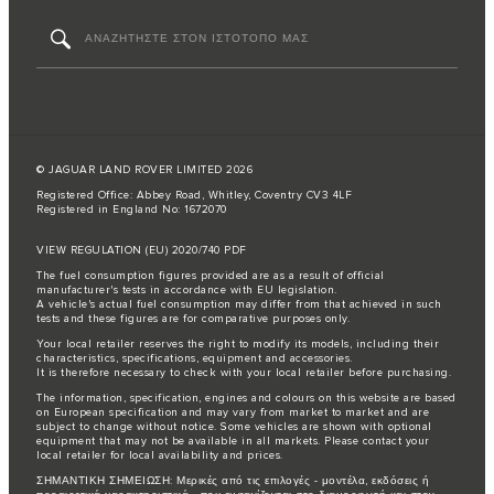
© JAGUAR LAND ROVER LIMITED 2026
Registered Office: Abbey Road, Whitley, Coventry CV3 4LF
Registered in England No: 1672070
VIEW REGULATION (EU) 2020/740 PDF
The fuel consumption figures provided are as a result of official
manufacturer's tests in accordance with EU legislation.
A vehicle's actual fuel consumption may differ from that achieved in such
tests and these figures are for comparative purposes only.
Your local retailer reserves the right to modify its models, including their
characteristics, specifications, equipment and accessories.
It is therefore necessary to check with your local retailer before purchasing.
The information, specification, engines and colours on this website are based
on European specification and may vary from market to market and are
subject to change without notice. Some vehicles are shown with optional
equipment that may not be available in all markets. Please contact your
local retailer for local availability and prices.
ΣΗΜΑΝΤΙΚΗ ΣΗΜΕΙΩΣΗ: Μερικές από τις επιλογές - μοντέλα, εκδόσεις ή