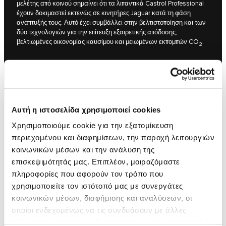
μελέτης από κοινού σημαίνει ότι τα λιπαντικά Castrol Professional
έχουν δοκιμαστεί εκτενώς σε κινητήρες Jaguar κατά τη φάση
ανάπτυξής τους. Αυτό έχει συμβάλλει στην βελτιστοποίηση και των
δύο τεχνολογιών για την επίτευξη εξαιρετικής απόδοσης,
βελτιωμένες οικονομίας καυσίμου και μειωμένων εκπομπών CO
.
2
Αυτή η ιστοσελίδα χρησιμοποιεί cookies
Χρησιμοποιούμε cookie για την εξατομίκευση
περιεχομένου και διαφημίσεων, την παροχή λειτουργιών
κοινωνικών μέσων και την ανάλυση της
επισκεψιμότητάς μας. Επιπλέον, μοιραζόμαστε
πληροφορίες που αφορούν τον τρόπο που
χρησιμοποιείτε τον ιστότοπό μας με συνεργάτες
ΤΟ ΙΣΧΥΡΟΤΕΡΟ ΛΙΠΑΝΤΙΚΟ ΜΑΣ ΕΧΕΙ ΤΗ
κοινωνικών μέσων, διαφήμισης και αναλύσεων, οι
ΔΥΝΑΜΗ ΤΟΥ ΤΙΤΑΝΙΟΥ
οποίοι ενδεχομένως να τις συνδυάσουν με άλλες
πληροφορίες που τους έχετε παραχωρήσει ή τις οποίες
Το Castrol EDGE Professional είναι ενισχυμένο με TITANIUM