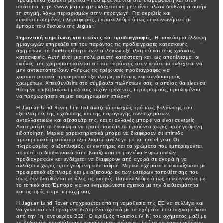
προαιρετικά χαρακτηριστικά - που εμφανίζονται στο διαμορφωτή και στον
ιστότοπο https://www.jaguar.gr/ ενδέχεται να μην είναι πλέον διαθέσιμα αυτήν
τη στιγμή, λόγω περιορισμών στην παραγωγή. Για ακριβείς και
επικαιροποιημένες πληροφορίες, παρακαλούμε όπως επικοινωνήσετε με
έμπορο του δικτύου της Jaguar.
Σημαντική σημείωση για εικόνες και προδιαγραφές.
Η παγκόσμια έλλειψη
ημιαγωγών επηρεάζει επί του παρόντος τις προδιαγραφές κατασκευής
οχημάτων, τη διαθεσιμότητα των επιλογών εξοπλισμού και τους χρόνους
κατασκευής. Αυτή είναι μια πολύ ρευστή κατάσταση και, ως αποτέλεσμα, οι
εικόνες που χρησιμοποιούνται επί του παρόντος στον ιστότοπο ενδέχεται να
μην αντικατοπτρίζουν πλήρως τις τρέχουσες προδιαγραφές για
χαρακτηριστικά, προαιρετικό εξοπλισμό, εκδόσεις και συνδυασμούς
χρωμάτων. Απευθυνθείτε στο σύμβουλο πωλήσεων σας, ο οποίος θα είναι σε
θέση να επιβεβαιώσει μαζί σας τυχόν τρέχοντες περιορισμούς, προκειμένου
να προχωρήσετε σε μια τεκμηριωμένη επιλογή.
Η Jaguar Land Rover Limited αναζητά συνεχώς τρόπους βελτίωσης του
εξοπλισμού, της σχεδίασης και της παραγωγής των οχημάτων,
ανταλλακτικών και αξεσουάρ της, και οι αλλαγές μπορεί να είναι συνεχείς.
Διατηρούμε το δικαίωμα να τροποποιούμε τα προϊόντα χωρίς προηγούμενη
ειδοποίηση. Μερικά χαρακτηριστικά μπορεί να διαφέρουν σε επίπεδο
προαιρετικού ή στάνταρ εξοπλισμού ανάλογα με το model year. Οι
πληροφορίες, ο εξοπλισμός, οι κινητήρες και τα χρώματα που εμπεριέχονται
σε αυτό το διαδικτυακό τόπο βασίζονται σε μοντέλα Ευρωπαϊκών
προδιαγραφών και ενδέχεται να διαφέρουν από αγορά σε αγορά ή να
αλλάξουν χωρίς προηγούμενη ειδοποίηση. Μερικά οχήματα απεικονίζονται με
προαιρετικό εξοπλισμό και με αξεσουάρ εκ των υστέρων τοποθέτησης που
ίσως δεν διατίθενται σε όλες τις αγορές. Παρακαλούμε όπως επικοινωνείτε με
το τοπικό σας Έμπορο για να ενημερώνεστε σχετικά με την διαθεσιμότητα
και τις τιμές στην περιοχή σας.
Η Jaguar Land Rover υποχρεούται από τη νομοθεσία της ΕΕ να συλλέγει και
να γνωστοποιεί ορισμένα δεδομένα σχετικά με τα οχήματα που ταξινομούνται
από την 1η Ιανουαρίου 2021. Ο αριθμός πλαισίου (VIN) του οχήματος μαζί με
τα δεδομένα κατανάλωσης καυσίμου και ενέργειας πρέπει να κοινοποιούνται