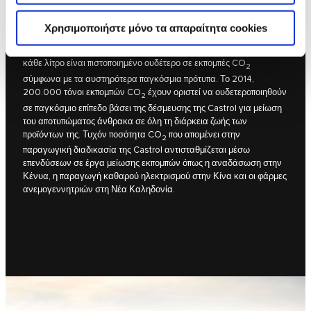
ΛΙΠΑΝΤΙΚΟ ΚΙΝΗΤΗΡΑ ΣΤΟΝ ΚΟΣΜΟ
Χρησιμοποιήστε μόνο τα απαραίτητα cookies
Το Castrol EDGE Professional είναι το πρώτο πιστοποιημένο
ουδέτερο σε εκπομπές CO
λιπαντικό κινητήρα στον κόσμο και
2
κάθε λίτρο είναι πιστοποιημένο ουδέτερο σε εκπομπές CO
2
σύμφωνα με τα αυστηρότερα παγκόσμια πρότυπα. Το 2014,
200.000 τόνοι εκπομπών CO
έχουν οριστεί να ουδετεροποιηθούν
2
σε παγκόσμιο επίπεδο βάσει της δέσμευσης της Castrol για μείωση
του αποτυπώματος άνθρακα σε όλη τη διάρκεια ζωής των
προϊόντων της. Τυχόν ποσότητα CO
που απομένει στην
2
παραγωγική διαδικασία της Castrol αντισταθμίζεται μέσω
επενδύσεων σε έργα μείωσης εκπομπών όπως η αναδάσωση στην
Κένυα, η παραγωγή καθαρού ηλεκτρισμού στην Κίνα και οι φάρμες
ανεμογεννητριών στη Νέα Καληδονία.