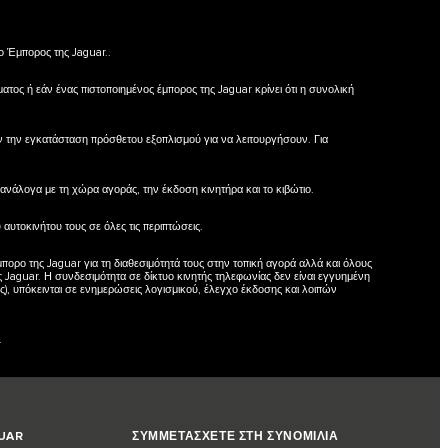
ο Έμπορος της Jaguar..
ατος ή εάν ένας πιστοποιημένος έμπορος της Jaguar κρίνει ότι η συνολική
ούν την εγκατάσταση πρόσθετου εξοπλισμού για να λειτουργήσουν. Για
 ανάλογα με τη χώρα αγοράς, την έκδοση κινητήρα και το κιβώτιο.
αυτοκινήτου τους σε όλες τις περιπτώσεις.
Έμπορο της Jaguar για τη διαθεσιμότητά τους στην τοπική αγορά αλλά και όλους
 Jaguar. Η συνδεσιμότητα σε δίκτυο κινητής τηλεφωνίας δεν είναι εγγυημένη
ς), υπόκεινται σε ενημερώσεις λογισμικού, έλεγχο έκδοσης και λοιπών
.
GUAR
ΣΥΜΜΕΤΑΣΧΕΤΕ ΣΤΗ ΣΥΝΟΜΙΛΙΑ