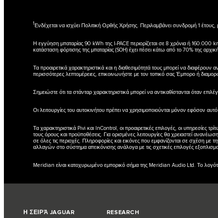
1
Ενδέχεται να ισχύει Πολιτική Ορθής Χρήσης. Περιλαμβάνει συνδρομή 1 έτους,
Η εγγύηση μπαταρίας 90 kWh της I-PACE περιορίζεται σε 8 χρόνια ή 160.000 km
κατάσταση φόρτισης της μπαταρίας (SOH) έχει πέσει κάτω από το 70% της αρχικ
Τα προαιρετικά χαρακτηριστικά και η διαθεσιμότητά τους μπορεί να διαφέρουν 
περισσότερες λεπτομέρειες, επικοινωνήστε με τον τοπικό σας Έμπορο ή διαμορ
Σημειώστε ότι τα στάνταρ χαρακτηριστικά μπορεί να αντικαθίστανται όταν επιλ
Οι λειτουργίες του αυτοκινήτου πρέπει να χρησιμοποιούνται μόνον εφόσον αυτό 
Τα χαρακτηριστικά Pivi και InControl, οι προαιρετικές επιλογές, οι υπηρεσίες
τους όρους και προϋποθέσεις. Για ορισμένες λειτουργίες θα χρειαστεί ανανέω
σε όλες τις περιοχές. Πληροφορίες και εικόνες που εμφανίζονται σε σχέση με 
αλλαγών στο σύστημα απεικόνισης ανάλογα με τις σχετικές επιλογές εξοπλισμ
Meridian είναι κατοχυρωμένο εμπορικό σήμα της Meridian Audio Ltd. Το λογότυπ
Η ΣΕΙΡΆ JAGUAR
RESEARCH