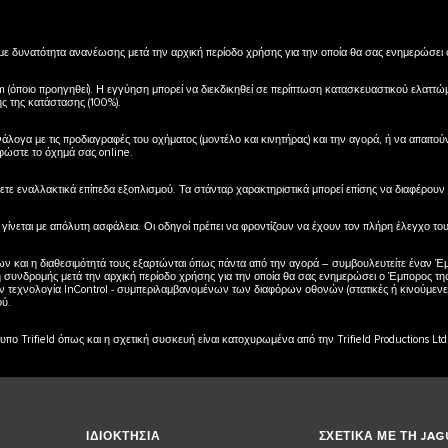
 με δυνατότητα ανανέωσης μετά την αρχική περίοδο χρήσης για την οποία θα σας ενημερώσει 
 (όποιο προηγηθεί). Η εγγύηση μπορεί να διεκδικηθεί σε περίπτωση κατασκευαστικού ελαττώμ
ής της κατάστασης (100%).
ανάλογα με τις προδιαγραφές του οχήματος (μοντέλο και κινητήρας) και την αγορά, ή να απαιτ
φώστε το όχημά σας online.
έγετε εναλλακτικά επίπεδα εξοπλισμού. Τα στάνταρ χαρακτηριστικά μπορεί επίσης να διαφέρουν
γίνεται με απόλυτη ασφάλεια. Οι οδηγοί πρέπει να φροντίζουν να έχουν τον πλήρη έλεγχο του 
 τρίτων και η διαθεσιμότητά τους εξαρτώνται όπως πάντα από την αγορά – συμβουλευτείτε έναν 
ση συνδρομής μετά την αρχική περίοδο χρήσης για την οποία θα σας ενημερώσει ο Έμπορος της
την τεχνολογία InControl - συμπεριλαμβανομένων των διαφόρων οθονών (στατικές ή κινούμενε
ού.
ο Trifield όπως και η σχετική συσκευή είναι κατοχυρωμένα από την Trifield Productions Ltd
ΙΔΙΟΚΤΗΣΙΑ
ΣΧΕΤΙΚΑ ΜΕ ΤΗ JA