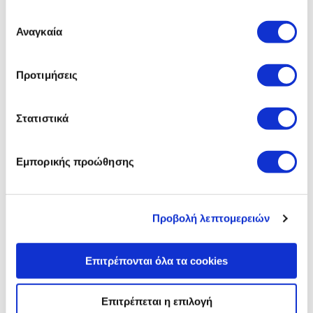
έχουν συλλέξει σε σχέση με την από μέρους σας χρήση
Επιλογή
των υπηρεσιών τους.
Αναγκαία
συγκατάθεσης
JAGUAR I-PACE
Προτιμήσεις
ΕΞΕΡΕΥΝΗΣΗ
Στατιστικά
Εμπορικής προώθησης
Προβολή λεπτομερειών
Επιτρέπονται όλα τα cookies
Επιτρέπεται η επιλογή