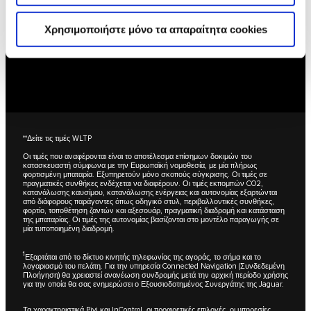
JAGUAR F-TYPE
Χρησιμοποιήστε μόνο τα απαραίτητα cookies
ΕΞΕΡΕΥΝΗΣΗ
††
Δείτε τις τιμές WLTP
Οι τιμές που αναφέρονται είναι το αποτέλεσμα επίσημων δοκιμών του
κατασκευαστή σύμφωνα με την Ευρωπαϊκή νομοθεσία, με μία πλήρως
φορτισμένη μπαταρία. Εξυπηρετούν μόνο σκοπούς σύγκρισης. Οι τιμές σε
πραγματικές συνθήκες ενδέχεται να διαφέρουν. Οι τιμές εκπομπών CO2,
κατανάλωσης καυσίμου, κατανάλωσης ενέργειας και αυτονομίας εξαρτώνται
από διάφορους παράγοντες όπως οδηγικό στυλ, περιβαλλοντικές συνθήκες,
φορτίο, τοποθέτηση ζαντών και αξεσουάρ, πραγματική διαδρομή και κατάσταση
της μπαταρίας. Οι τιμές της αυτονομίας βασίζονται στο μοντέλο παραγωγής σε
μία τυποποιημένη διαδρομή.
1
Εξαρτάται από το δίκτυο κινητής τηλεφωνίας της αγοράς, το σήμα και το
λογαριασμό του πελάτη. Για την υπηρεσία Connected Navigation (Συνδεδεμένη
Πλοήγηση) θα χρειαστεί ανανέωση συνδρομής μετά την αρχική περίοδο χρήσης
για την οποία θα σας ενημερώσει ο Εξουσιοδοτημένος Συνεργάτης της Jaguar.
Τα χαρακτηριστικά Pivi και InControl, οι προαιρετικές επιλογές, οι υπηρεσίες