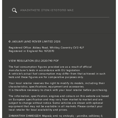
© JAGUAR LAND ROVER LIMITED 2026
Registered Office: Abbey Road, Whitley, Coventry CV3 4LF
Registered in England No: 1672070
VIEW REGULATION (EU) 2020/740 PDF
The fuel consumption figures provided are as a result of official
manufacturer's tests in accordance with EU legislation.
A vehicle's actual fuel consumption may differ from that achieved in such
tests and these figures are for comparative purposes only.
Your local retailer reserves the right to modify its models, including their
characteristics, specifications, equipment and accessories.
It is therefore necessary to check with your local retailer before purchasing.
The information, specification, engines and colours on this website are based
on European specification and may vary from market to market and are
subject to change without notice. Some vehicles are shown with optional
equipment that may not be available in all markets. Please contact your
local retailer for local availability and prices.
ΣΗΜΑΝΤΙΚΗ ΣΗΜΕΙΩΣΗ: Μερικές από τις επιλογές - μοντέλα, εκδόσεις ή