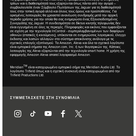
τρίτων και η διαθεσιμότητά τους εξαρτώνται όπως πάντα από την αγορά –
συμβουλευτείτε έναν Σύμβουλο Πωλήσεων της Jaguar για τη διαθεσιμότητά
τους στην τοπική αγορά αλλά και όλους τους όρους και προϋποθέσεις. Για
ορισμένες λειτουργίες θα χρειαστεί ανανέωση συνδρομής μετά την αρχική
περίοδο χρήσης για την οποία θα σας ενημερώσει ένας Εξουσιοδοτημένος
Συνεργάτης της Jaguar. Η συνδεσιμότητα σε δίκτυο κινητής τηλεφωνίας δεν
είναι εγγυημένη σε όλες τις περιοχές. Πληροφορίες και εικόνες που εμφανίζονται
σε σχέση με την τεχνολογία InControl - συμπεριλαμβανομένων των διαφόρων
οθονών (στατικές ή κινούμενες), υπόκεινται σε ενημερώσεις λογισμικού, έλεγχο
έκδοσης και λοιπών αλλαγών στο σύστημα απεικόνισης ανάλογα με τις
σχετικές επιλογές εξοπλισμού. Τα Amazon, Alexa και όλα τα σχετικά λογότυπα
είναι εμπορικά σήματα της Amazon.com, Inc. ή των θυγατρικών της. Κάποιες
λειτουργίες της Alexa εξαρτώνται από την τεχνολογία smart home. Η χρήση της
εφαρμογής Amazon Alexa απαιτεί λογαριασμό Amazon.
TM
Meridian
είναι κατοχυρωμένο εμπορικό σήμα της Meridian Audio Ltd. Το
λογότυπο Trifield όπως και η σχετική συσκευή είναι κατοχυρωμένα από την
Trifield Productions Ltd.
ΣΥΜΜΕΤΑΣΧΕΤΕ ΣΤΗ ΣΥΝΟΜΙΛΙΑ