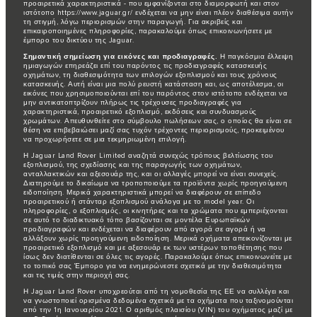
προαιρετικά χαρακτηριστικά - που εμφανίζονται στο διαμορφωτή και στον
ιστότοπο https://www.jaguar.gr/ ενδέχεται να μην είναι πλέον διαθέσιμα αυτήν
τη στιγμή, λόγω περιορισμών στην παραγωγή. Για ακριβείς και
επικαιροποιημένες πληροφορίες, παρακαλούμε όπως επικοινωνήσετε με
έμπορο του δικτύου της Jaguar.
Σημαντική σημείωση για εικόνες και προδιαγραφές.
Η παγκόσμια έλλειψη
ημιαγωγών επηρεάζει επί του παρόντος τις προδιαγραφές κατασκευής
οχημάτων, τη διαθεσιμότητα των επιλογών εξοπλισμού και τους χρόνους
κατασκευής. Αυτή είναι μια πολύ ρευστή κατάσταση και, ως αποτέλεσμα, οι
εικόνες που χρησιμοποιούνται επί του παρόντος στον ιστότοπο ενδέχεται να
μην αντικατοπτρίζουν πλήρως τις τρέχουσες προδιαγραφές για
χαρακτηριστικά, προαιρετικό εξοπλισμό, εκδόσεις και συνδυασμούς
χρωμάτων. Απευθυνθείτε στο σύμβουλο πωλήσεων σας, ο οποίος θα είναι σε
θέση να επιβεβαιώσει μαζί σας τυχόν τρέχοντες περιορισμούς, προκειμένου
να προχωρήσετε σε μια τεκμηριωμένη επιλογή.
Η Jaguar Land Rover Limited αναζητά συνεχώς τρόπους βελτίωσης του
εξοπλισμού, της σχεδίασης και της παραγωγής των οχημάτων,
ανταλλακτικών και αξεσουάρ της, και οι αλλαγές μπορεί να είναι συνεχείς.
Διατηρούμε το δικαίωμα να τροποποιούμε τα προϊόντα χωρίς προηγούμενη
ειδοποίηση. Μερικά χαρακτηριστικά μπορεί να διαφέρουν σε επίπεδο
προαιρετικού ή στάνταρ εξοπλισμού ανάλογα με το model year. Οι
πληροφορίες, ο εξοπλισμός, οι κινητήρες και τα χρώματα που εμπεριέχονται
σε αυτό το διαδικτυακό τόπο βασίζονται σε μοντέλα Ευρωπαϊκών
προδιαγραφών και ενδέχεται να διαφέρουν από αγορά σε αγορά ή να
αλλάξουν χωρίς προηγούμενη ειδοποίηση. Μερικά οχήματα απεικονίζονται με
προαιρετικό εξοπλισμό και με αξεσουάρ εκ των υστέρων τοποθέτησης που
ίσως δεν διατίθενται σε όλες τις αγορές. Παρακαλούμε όπως επικοινωνείτε με
το τοπικό σας Έμπορο για να ενημερώνεστε σχετικά με την διαθεσιμότητα
και τις τιμές στην περιοχή σας.
Η Jaguar Land Rover υποχρεούται από τη νομοθεσία της ΕΕ να συλλέγει και
να γνωστοποιεί ορισμένα δεδομένα σχετικά με τα οχήματα που ταξινομούνται
από την 1η Ιανουαρίου 2021. Ο αριθμός πλαισίου (VIN) του οχήματος μαζί με