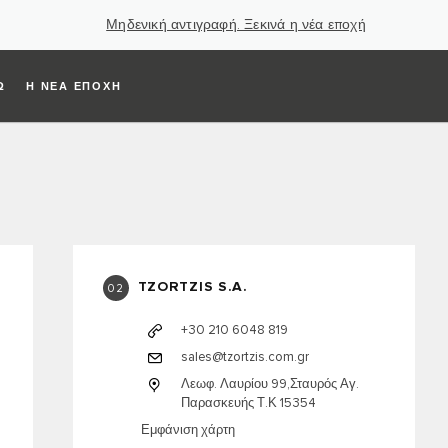
Μηδενική αντιγραφή. Ξεκινά η νέα εποχή
Ω
Η ΝΕΑ ΕΠΟΧΗ
TZORTZIS S.A.
02
+30 210 6048 819
sales@tzortzis.com.gr
Λεωφ. Λαυρίου 99,Σταυρός Αγ.
Παρασκευής Τ.Κ 15354
Εμφάνιση χάρτη