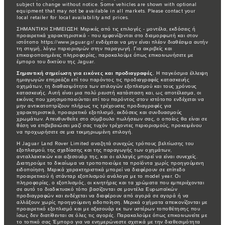
subject to change without notice. Some vehicles are shown with optional
equipment that may not be available in all markets. Please contact your
local retailer for local availability and prices.
ΣΗΜΑΝΤΙΚΗ ΣΗΜΕΙΩΣΗ: Μερικές από τις επιλογές - μοντέλα, εκδόσεις ή
προαιρετικά χαρακτηριστικά - που εμφανίζονται στο διαμορφωτή και στον
ιστότοπο https://www.jaguar.gr/ ενδέχεται να μην είναι πλέον διαθέσιμα αυτήν
τη στιγμή, λόγω περιορισμών στην παραγωγή. Για ακριβείς και
επικαιροποιημένες πληροφορίες, παρακαλούμε όπως επικοινωνήσετε με
έμπορο του δικτύου της Jaguar.
Σημαντική σημείωση για εικόνες και προδιαγραφές.
Η παγκόσμια έλλειψη
ημιαγωγών επηρεάζει επί του παρόντος τις προδιαγραφές κατασκευής
οχημάτων, τη διαθεσιμότητα των επιλογών εξοπλισμού και τους χρόνους
κατασκευής. Αυτή είναι μια πολύ ρευστή κατάσταση και, ως αποτέλεσμα, οι
εικόνες που χρησιμοποιούνται επί του παρόντος στον ιστότοπο ενδέχεται να
μην αντικατοπτρίζουν πλήρως τις τρέχουσες προδιαγραφές για
χαρακτηριστικά, προαιρετικό εξοπλισμό, εκδόσεις και συνδυασμούς
χρωμάτων. Απευθυνθείτε στο σύμβουλο πωλήσεων σας, ο οποίος θα είναι σε
θέση να επιβεβαιώσει μαζί σας τυχόν τρέχοντες περιορισμούς, προκειμένου
να προχωρήσετε σε μια τεκμηριωμένη επιλογή.
Η Jaguar Land Rover Limited αναζητά συνεχώς τρόπους βελτίωσης του
εξοπλισμού, της σχεδίασης και της παραγωγής των οχημάτων,
ανταλλακτικών και αξεσουάρ της, και οι αλλαγές μπορεί να είναι συνεχείς.
Διατηρούμε το δικαίωμα να τροποποιούμε τα προϊόντα χωρίς προηγούμενη
ειδοποίηση. Μερικά χαρακτηριστικά μπορεί να διαφέρουν σε επίπεδο
προαιρετικού ή στάνταρ εξοπλισμού ανάλογα με το model year. Οι
πληροφορίες, ο εξοπλισμός, οι κινητήρες και τα χρώματα που εμπεριέχονται
σε αυτό το διαδικτυακό τόπο βασίζονται σε μοντέλα Ευρωπαϊκών
προδιαγραφών και ενδέχεται να διαφέρουν από αγορά σε αγορά ή να
αλλάξουν χωρίς προηγούμενη ειδοποίηση. Μερικά οχήματα απεικονίζονται με
προαιρετικό εξοπλισμό και με αξεσουάρ εκ των υστέρων τοποθέτησης που
ίσως δεν διατίθενται σε όλες τις αγορές. Παρακαλούμε όπως επικοινωνείτε με
το τοπικό σας Έμπορο για να ενημερώνεστε σχετικά με την διαθεσιμότητα