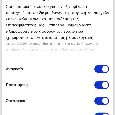
Χρησιμοποιούμε cookie για την εξατομίκευση
περιεχομένου και διαφημίσεων, την παροχή λειτουργιών
κοινωνικών μέσων και την ανάλυση της
ΕΓΚΕΚΡΙΜΕΝΑ ΑΠΟ ΤΗΝ Ε.Ε.
επισκεψιμότητάς μας. Επιπλέον, μοιραζόμαστε
πληροφορίες που αφορούν τον τρόπο που
Τα Εγκεκριμένα Χειμερινά Ελαστικά της Jaguar φέρουν δύο
χρησιμοποιείτε τον ιστότοπό μας με συνεργάτες
σήματα πιστοποιημένης ποιότητας που είναι τυποποιημένα
κοινωνικών μέσων, διαφήμισης και αναλύσεων, οι
και ελέγχονται και εγκρίνονται από τις αρμόδιες αρχές της
οποίοι ενδεχομένως να τις συνδυάσουν με άλλες
ΕΕ – “M+S”και τo σύμβολο 3PMSF (“Χιονονιφάδα σε βουνό
πληροφορίες που τους έχετε παραχωρήσει ή τις οποίες
με 3 κορυφές”) – πληρώντας τα πρότυπα απόδοσης σε
αντίξοες καιρικές συνθήκες.
έχουν συλλέξει σε σχέση με την από μέρους σας χρήση
Επιλογή
των υπηρεσιών τους.
Αναγκαία
συγκατάθεσης
Προτιμήσεις
Στατιστικά