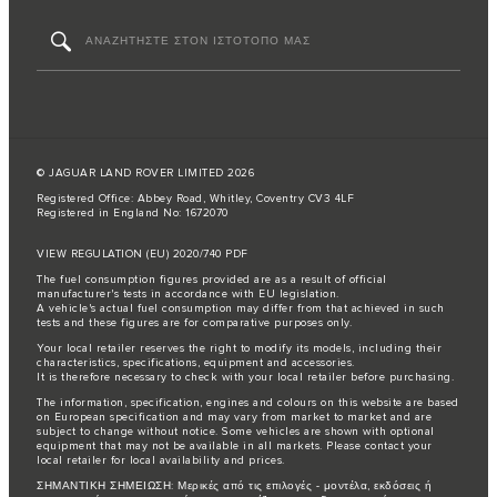
© JAGUAR LAND ROVER LIMITED 2026
Registered Office: Abbey Road, Whitley, Coventry CV3 4LF
Registered in England No: 1672070
VIEW REGULATION (EU) 2020/740 PDF
The fuel consumption figures provided are as a result of official
manufacturer's tests in accordance with EU legislation.
A vehicle's actual fuel consumption may differ from that achieved in such
tests and these figures are for comparative purposes only.
Your local retailer reserves the right to modify its models, including their
characteristics, specifications, equipment and accessories.
It is therefore necessary to check with your local retailer before purchasing.
The information, specification, engines and colours on this website are based
on European specification and may vary from market to market and are
subject to change without notice. Some vehicles are shown with optional
equipment that may not be available in all markets. Please contact your
local retailer for local availability and prices.
ΣΗΜΑΝΤΙΚΗ ΣΗΜΕΙΩΣΗ: Μερικές από τις επιλογές - μοντέλα, εκδόσεις ή