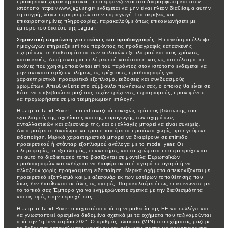
προαιρετικά χαρακτηριστικά - που εμφανίζονται στο διαμορφωτή και στον
ιστότοπο https://www.jaguar.gr/ ενδέχεται να μην είναι πλέον διαθέσιμα αυτήν
τη στιγμή, λόγω περιορισμών στην παραγωγή. Για ακριβείς και
επικαιροποιημένες πληροφορίες, παρακαλούμε όπως επικοινωνήσετε με
έμπορο του δικτύου της Jaguar.
Σημαντική σημείωση για εικόνες και προδιαγραφές.
Η παγκόσμια έλλειψη
ημιαγωγών επηρεάζει επί του παρόντος τις προδιαγραφές κατασκευής
οχημάτων, τη διαθεσιμότητα των επιλογών εξοπλισμού και τους χρόνους
κατασκευής. Αυτή είναι μια πολύ ρευστή κατάσταση και, ως αποτέλεσμα, οι
εικόνες που χρησιμοποιούνται επί του παρόντος στον ιστότοπο ενδέχεται να
μην αντικατοπτρίζουν πλήρως τις τρέχουσες προδιαγραφές για
χαρακτηριστικά, προαιρετικό εξοπλισμό, εκδόσεις και συνδυασμούς
χρωμάτων. Απευθυνθείτε στο σύμβουλο πωλήσεων σας, ο οποίος θα είναι σε
θέση να επιβεβαιώσει μαζί σας τυχόν τρέχοντες περιορισμούς, προκειμένου
να προχωρήσετε σε μια τεκμηριωμένη επιλογή.
Η Jaguar Land Rover Limited αναζητά συνεχώς τρόπους βελτίωσης του
εξοπλισμού, της σχεδίασης και της παραγωγής των οχημάτων,
ανταλλακτικών και αξεσουάρ της, και οι αλλαγές μπορεί να είναι συνεχείς.
Διατηρούμε το δικαίωμα να τροποποιούμε τα προϊόντα χωρίς προηγούμενη
ειδοποίηση. Μερικά χαρακτηριστικά μπορεί να διαφέρουν σε επίπεδο
προαιρετικού ή στάνταρ εξοπλισμού ανάλογα με το model year. Οι
πληροφορίες, ο εξοπλισμός, οι κινητήρες και τα χρώματα που εμπεριέχονται
σε αυτό το διαδικτυακό τόπο βασίζονται σε μοντέλα Ευρωπαϊκών
προδιαγραφών και ενδέχεται να διαφέρουν από αγορά σε αγορά ή να
αλλάξουν χωρίς προηγούμενη ειδοποίηση. Μερικά οχήματα απεικονίζονται με
προαιρετικό εξοπλισμό και με αξεσουάρ εκ των υστέρων τοποθέτησης που
ίσως δεν διατίθενται σε όλες τις αγορές. Παρακαλούμε όπως επικοινωνείτε με
το τοπικό σας Έμπορο για να ενημερώνεστε σχετικά με την διαθεσιμότητα
και τις τιμές στην περιοχή σας.
Η Jaguar Land Rover υποχρεούται από τη νομοθεσία της ΕΕ να συλλέγει και
να γνωστοποιεί ορισμένα δεδομένα σχετικά με τα οχήματα που ταξινομούνται
από την 1η Ιανουαρίου 2021. Ο αριθμός πλαισίου (VIN) του οχήματος μαζί με