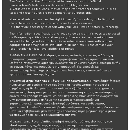
The fuel consumption figures provided are as a result of official
manufacturer's tests in accordance with EU legislation.
A vehicle's actual fuel consumption may differ from that achieved in such
tests and these figures are for comparative purposes only.
Your local retailer reserves the right to modify its models, including their
characteristics, specifications, equipment and accessories.
It is therefore necessary to check with your local retailer before purchasing.
The information, specification, engines and colours on this website are based
on European specification and may vary from market to market and are
subject to change without notice. Some vehicles are shown with optional
equipment that may not be available in all markets. Please contact your
local retailer for local availability and prices.
ΣΗΜΑΝΤΙΚΗ ΣΗΜΕΙΩΣΗ: Μερικές από τις επιλογές - μοντέλα, εκδόσεις ή
προαιρετικά χαρακτηριστικά - που εμφανίζονται στο διαμορφωτή και στον
ιστότοπο https://www.jaguar.gr/ ενδέχεται να μην είναι πλέον διαθέσιμα αυτήν
τη στιγμή, λόγω περιορισμών στην παραγωγή. Για ακριβείς και
επικαιροποιημένες πληροφορίες, παρακαλούμε όπως επικοινωνήσετε με
έμπορο του δικτύου της Jaguar.
Σημαντική σημείωση για εικόνες και προδιαγραφές.
Η παγκόσμια έλλειψη
ημιαγωγών επηρεάζει επί του παρόντος τις προδιαγραφές κατασκευής
οχημάτων, τη διαθεσιμότητα των επιλογών εξοπλισμού και τους χρόνους
κατασκευής. Αυτή είναι μια πολύ ρευστή κατάσταση και, ως αποτέλεσμα, οι
εικόνες που χρησιμοποιούνται επί του παρόντος στον ιστότοπο ενδέχεται να
μην αντικατοπτρίζουν πλήρως τις τρέχουσες προδιαγραφές για
χαρακτηριστικά, προαιρετικό εξοπλισμό, εκδόσεις και συνδυασμούς
χρωμάτων. Απευθυνθείτε στο σύμβουλο πωλήσεων σας, ο οποίος θα είναι σε
θέση να επιβεβαιώσει μαζί σας τυχόν τρέχοντες περιορισμούς, προκειμένου
να προχωρήσετε σε μια τεκμηριωμένη επιλογή.
Η Jaguar Land Rover Limited αναζητά συνεχώς τρόπους βελτίωσης του
εξοπλισμού, της σχεδίασης και της παραγωγής των οχημάτων,
ανταλλακτικών και αξεσουάρ της, και οι αλλαγές μπορεί να είναι συνεχείς.