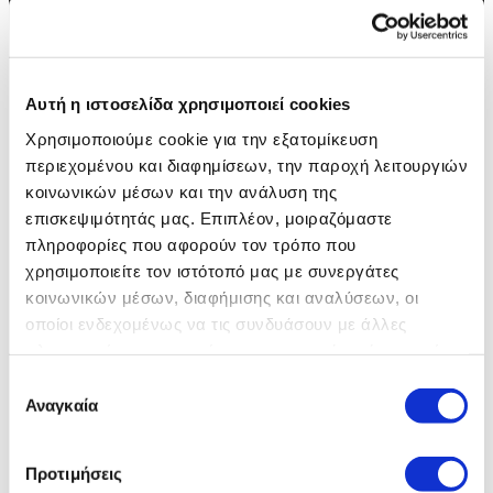
Αυτή η ιστοσελίδα χρησιμοποιεί cookies
Χρησιμοποιούμε cookie για την εξατομίκευση
περιεχομένου και διαφημίσεων, την παροχή λειτουργιών
κοινωνικών μέσων και την ανάλυση της
επισκεψιμότητάς μας. Επιπλέον, μοιραζόμαστε
Η ΠΙΟ ΙΣΧΥΡΗ JAGUAR ΕΩΣ ΤΩΡΑ
πληροφορίες που αφορούν τον τρόπο που
Συνδυάζοντας το κλασικό στιλ με την τελευταία λέξη στην
χρησιμοποιείτε τον ιστότοπό μας με συνεργάτες
τεχνολογία μετάδοσης κίνησης και τις δυνατότητες του κινητήρα, η
κοινωνικών μέσων, διαφήμισης και αναλύσεων, οι
Jaguar F‑TYPE Project 7 αποτελεί τον τέλειο συνδυασμό ιστορικού
οποίοι ενδεχομένως να τις συνδυάσουν με άλλες
σχεδιασμού και δυναμικής του 21ου αιώνα. Ανακαλύψτε πώς αυτή
η ειδική έκδοση του συλλεκτικού σπορ αυτοκινήτου έγινε η
πληροφορίες που τους έχετε παραχωρήσει ή τις οποίες
ταχύτερη και πιο ισχυρή Jaguar που έγινε ποτέ.
έχουν συλλέξει σε σχέση με την από μέρους σας χρήση
Επιλογή
των υπηρεσιών τους.
Αναγκαία
συγκατάθεσης
ΜΑΘΕΤΕ ΠΕΡΙΣΣΟΤΕΡΑ
Προτιμήσεις