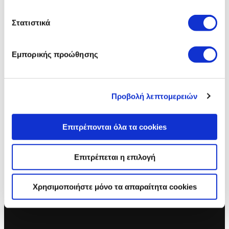
Στατιστικά
Εμπορικής προώθησης
Προβολή λεπτομερειών
ΣΧΗΜΑΤΙΣΜΕΝΗ ΑΠΟ ΛΕΞΕΙΣ
Επιτρέπονται όλα τα cookies
Το London Design Festival φιλοξένησε ένα εξαιρετικό γλυπτό που
δημιούργησαν οι σχεδιαστές της Jaguar. Μια Jaguar XE σε φυσικό
μέγεθος σχηματισμένη από λέξεις, σε διάφορες γλώσσες, που
Επιτρέπεται η επιλογή
χρησιμοποιούνται για να την περιγράψουν· την εμφάνισή της, την
αίσθηση που αφήνει, την κίνηση και την άνεσή της.
Χρησιμοποιήστε μόνο τα απαραίτητα cookies
ΜΑΘΕΤΕ ΠΕΡΙΣΣΟΤΕΡΑ