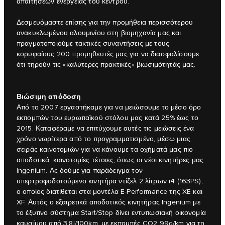
απαιτήσεων ενέργειας του κέντρου.
Δεσμευόμαστε επίσης για την προμήθεια περισσότερου
ανακυκλωμένου αλουμινίου στη βιομηχανία μας και
πραγματοποιούμε τακτικές συναντήσεις με τους
κορυφαίους 200 προμηθευτές μας για να διασφαλίσουμε
ότι τηρούν τις «καλύτερες πρακτικές» βιωσιμότητάς μας.
Βιώσιμη απόδοση
Από το 2007 εργαστήκαμε για να μειώσουμε το μέσο όρο
εκπομπών του ευρωπαϊκού στόλου μας κατά 25% έως το
2015. Καταφέραμε να επιτύχουμε αυτές τις μειώσεις ένα
χρόνο νωρίτερα από το προγραμματισμένο, μέσω μιας
σειράς καινοτομιών για να κάνουμε τα οχήματά μας πιο
αποδοτικά: καινοτομίες τέτοιες, όπως οι νέοι κινητήρες μας
Ingenium. Ας δούμε για παράδειγμα τον
υπερτροφοδοτούμενο κινητήρα ντίζελ 2 λίτρων i4 (163PS),
ο οποίος διατίθεται στα μοντέλα E-Performance της XE και
XF. Αυτός ο εξαιρετικά αποδοτικός κινητήρας Ingenium με
το έξυπνο σύστημα Start/Stop δίνει εντυπωσιακή οικονομία
καυσίμου από 3,8l/100km, με εκπομπές CO2 99g/km για τη