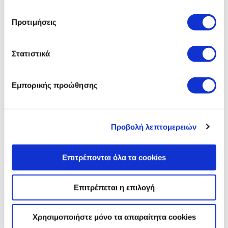
ότι, όλο το 2012 και το 2013, 74% των εργαζομένων της
παραγωγής και 81% των μισθωτών έβλεπαν την εταιρεία
Προτιμήσεις
θετικά. Πρόκειται για ένα ποσοστό που υπερβαίνει κατά
πολύ το εξωτερικό ορόσημο του Η.Β. του 64%.
Στατιστικά
ΦΙΛΑΝΘΡΩΠΙΚΗ ΕΡΓΑΣΙΑ
Η Jaguar υποστηρίζει πολλές τοπικές φιλανθρωπικές
Εμπορικής προώθησης
οργανώσεις κοντά στις μονάδες κατασκευής του Η.Β.
Μέσω της Επιτροπής Κοινωνικής Προσφοράς των
Εργαζομένων της Jaguar, το προσωπικό μας μπορεί να
επιλέξει να πραγματοποιήσει δωρεές σε τοπικούς αγώνες
Προβολή λεπτομερειών
και στη συνέχεια η συνεισφορά του να χρηματοδοτηθεί από
τη Jaguar.
Επιτρέπονται όλα τα cookies
Και πρωτοστατώντας στο Coventry NSPCC Business
Group, βοηθήσαμε να συγκεντρωθούν περισσότερες από 2
εκατομμύρια λίρες Αγγλίας, από το 2007, για να
Επιτρέπεται η επιλογή
υποστηρίξουμε τη μεγαλύτερη φιλανθρωπική εκδήωση για
παιδιά του Η.Β. Έως το τέλος του 2014 στοχεύουμε να
Χρησιμοποιήστε μόνο τα απαραίτητα cookies
συγκεντρώσουμε άλλο 1 εκατομμύριο λίρες Αγγλίας για