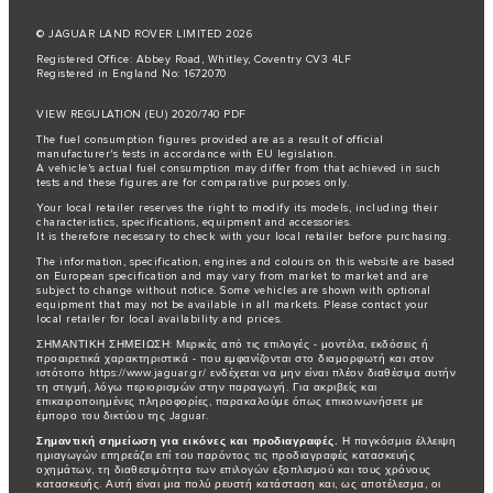
© JAGUAR LAND ROVER LIMITED 2026
Registered Office: Abbey Road, Whitley, Coventry CV3 4LF
Registered in England No: 1672070
VIEW REGULATION (EU) 2020/740 PDF
The fuel consumption figures provided are as a result of official
manufacturer's tests in accordance with EU legislation.
A vehicle's actual fuel consumption may differ from that achieved in such
tests and these figures are for comparative purposes only.
Your local retailer reserves the right to modify its models, including their
characteristics, specifications, equipment and accessories.
It is therefore necessary to check with your local retailer before purchasing.
The information, specification, engines and colours on this website are based
on European specification and may vary from market to market and are
subject to change without notice. Some vehicles are shown with optional
equipment that may not be available in all markets. Please contact your
local retailer for local availability and prices.
ΣΗΜΑΝΤΙΚΗ ΣΗΜΕΙΩΣΗ: Μερικές από τις επιλογές - μοντέλα, εκδόσεις ή
προαιρετικά χαρακτηριστικά - που εμφανίζονται στο διαμορφωτή και στον
ιστότοπο https://www.jaguar.gr/ ενδέχεται να μην είναι πλέον διαθέσιμα αυτήν
τη στιγμή, λόγω περιορισμών στην παραγωγή. Για ακριβείς και
επικαιροποιημένες πληροφορίες, παρακαλούμε όπως επικοινωνήσετε με
έμπορο του δικτύου της Jaguar.
Σημαντική σημείωση για εικόνες και προδιαγραφές.
Η παγκόσμια έλλειψη
ημιαγωγών επηρεάζει επί του παρόντος τις προδιαγραφές κατασκευής
οχημάτων, τη διαθεσιμότητα των επιλογών εξοπλισμού και τους χρόνους
κατασκευής. Αυτή είναι μια πολύ ρευστή κατάσταση και, ως αποτέλεσμα, οι