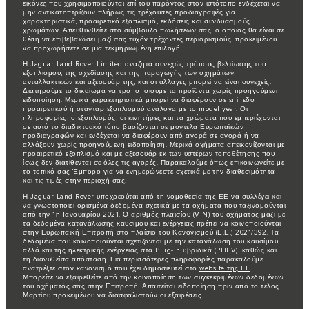
εικόνες που χρησιμοποιούνται επί του παρόντος στον ιστότοπο ενδέχεται να
μην αντικατοπτρίζουν πλήρως τις τρέχουσες προδιαγραφές για
χαρακτηριστικά, προαιρετικό εξοπλισμό, εκδόσεις και συνδυασμούς
χρωμάτων. Απευθυνθείτε στο σύμβουλο πωλήσεων σας, ο οποίος θα είναι σε
θέση να επιβεβαιώσει μαζί σας τυχόν τρέχοντες περιορισμούς, προκειμένου
να προχωρήσετε σε μια τεκμηριωμένη επιλογή.
Η Jaguar Land Rover Limited αναζητά συνεχώς τρόπους βελτίωσης του
εξοπλισμού, της σχεδίασης και της παραγωγής των οχημάτων,
ανταλλακτικών και αξεσουάρ της, και οι αλλαγές μπορεί να είναι συνεχείς.
Διατηρούμε το δικαίωμα να τροποποιούμε τα προϊόντα χωρίς προηγούμενη
ειδοποίηση. Μερικά χαρακτηριστικά μπορεί να διαφέρουν σε επίπεδο
προαιρετικού ή στάνταρ εξοπλισμού ανάλογα με το model year. Οι
πληροφορίες, ο εξοπλισμός, οι κινητήρες και τα χρώματα που εμπεριέχονται
σε αυτό το διαδικτυακό τόπο βασίζονται σε μοντέλα Ευρωπαϊκών
προδιαγραφών και ενδέχεται να διαφέρουν από αγορά σε αγορά ή να
αλλάξουν χωρίς προηγούμενη ειδοποίηση. Μερικά οχήματα απεικονίζονται με
προαιρετικό εξοπλισμό και με αξεσουάρ εκ των υστέρων τοποθέτησης που
ίσως δεν διατίθενται σε όλες τις αγορές. Παρακαλούμε όπως επικοινωνείτε με
το τοπικό σας Έμπορο για να ενημερώνεστε σχετικά με την διαθεσιμότητα
και τις τιμές στην περιοχή σας.
Η Jaguar Land Rover υποχρεούται από τη νομοθεσία της ΕΕ να συλλέγει και
να γνωστοποιεί ορισμένα δεδομένα σχετικά με τα οχήματα που ταξινομούνται
από την 1η Ιανουαρίου 2021. Ο αριθμός πλαισίου (VIN) του οχήματος μαζί με
τα δεδομένα κατανάλωσης καυσίμου και ενέργειας πρέπει να κοινοποιούνται
στην Ευρωπαϊκή Επιτροπή στο πλαίσιο του Κανονισμού (Ε.Ε.) 2021/392. Τα
δεδομένα που κοινοποιούνται σχετίζονται με την κατανάλωση του καυσίμου,
αλλά και της ηλεκτρικής ενέργειας στα Plug-In υβριδικά (PHEV), καθώς και
τη διανυθείσα απόσταση. Για περισσότερες πληροφορίες παρακαλούμε
ανατρέξτε στον κανονισμό που έχει δημοσιευτεί στο
website της EE
.
Μπορείτε να εξαιρεθείτε από την κοινοποίηση των συγκεκριμένων δεδομένων
του οχήματός σας στην Επιτροπή. Απαιτείται ειδοποίηση πριν από το τέλος
Μαρτίου προκειμένου να διασφαλιστούν οι εξαιρέσεις.