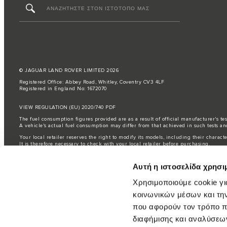
© JAGUAR LAND ROVER LIMITED 2026
Registered Office: Abbey Road, Whitley, Coventry CV3 4LF
Registered in England No: 1672070
VIEW REGULATION (EU) 2020/740 PDF
The fuel consumption figures provided are as a result of official manufacturer's te
A vehicle's actual fuel consumption may differ from that achieved in such tests an
Your local retailer reserves the right to modify its models, including their characte
It is therefore necessary to check with your local retailer before purchasing.
The information, specification, engines and colours on this website are based on
available in all markets. Please contact your local retailer for local availability and
Αυτή η ιστοσελίδα χρησι
ΣΗΜΑΝΤΙΚΗ ΣΗΜΕΙΩΣΗ: Μερικές από τις επιλογές - μοντέλα, εκδόσεις ή προαιρετικά
στην παραγωγή. Για ακριβείς και επικαιροποιημένες πληροφορίες, παρακαλούμε όπ
Χρησιμοποιούμε cookie γι
Σημαντική σημείωση για εικόνες και προδιαγραφές.
Η παγκόσμια έλλειψη ημιαγ
κοινωνικών μέσων και τη
ρευστή κατάσταση και, ως αποτέλεσμα, οι εικόνες που χρησιμοποιούνται επί του π
χρωμάτων. Απευθυνθείτε στο σύμβουλο πωλήσεων σας, ο οποίος θα είναι σε θέση ν
που αφορούν τον τρόπο π
Η Jaguar Land Rover Limited αναζητά συνεχώς τρόπους βελτίωσης του εξοπλισμού,
διαφήμισης και αναλύσεων
προϊόντα χωρίς προηγούμενη ειδοποίηση. Μερικά χαρακτηριστικά μπορεί να διαφέρο