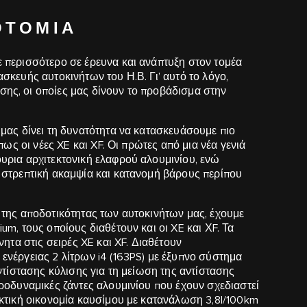
ΟΤΟΜΊΑ
 περισσότερο σε έρευνα και ανάπτυξη στον τομέα
σκευής αυτοκινήτων του Η.Β. Γι’ αυτό το λόγο,
ης, οι οποίες μας δίνουν το προβάδισμα στην
 μας δίνει τη δυνατότητα να κατασκευάσουμε πιο
πως οι νέες XE και XF. Οι πρώτες από μια νέα γενιά
υρια αρχιτεκτονική ελαφρού αλουμινίου, ενώ
 στρεπτική ακαμψία και κατανομή βάρους περίπου
 της αποδοτικότητας των αυτοκινήτων μας, έχουμε
m, τους οποίους διαθέτουν και οι XE και ΧF. Τα
νητα στις σειρές XE και XF. Διαθέτουν
ενέργειας 2 λίτρων i4 (163PS) με έξυπνο σύστημα
ντίστασης κύλισης για τη μείωση της αντίστασης
ροδυναμικές ζάντες αλουμινίου που έχουν σχεδιαστεί
ηκτική οικονομία καυσίμου με κατανάλωση 3,8l/100km