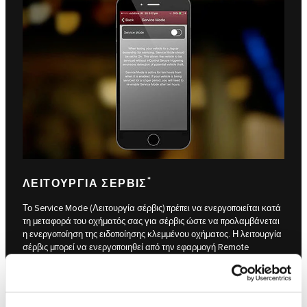
*
ΛΕΙΤΟΥΡΓΊΑ ΣΈΡΒΙΣ
Το Service Mode (Λειτουργία σέρβις) πρέπει να ενεργοποιείται κατά
τη μεταφορά του οχήματός σας για σέρβις ώστε να προλαμβάνεται
η ενεργοποίηση της ειδοποίησης κλεμμένου οχήματος. Η λειτουργία
σέρβις μπορεί να ενεργοποιηθεί από την εφαρμογή Remote
Smartphone App ή την ιστοσελίδα InControl. Μόλις ενεργοποιηθεί,
το όχημα δεν θα αποστέλλει αυτόματες ειδοποιήσεις κλοπής για 10
ώρες.