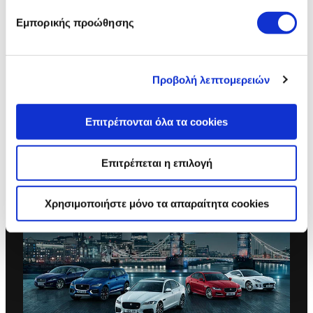
Εμπορικής προώθησης
ΣΥΝΔΕΘΕΙΤΕ ΣΤΟ ΛΟΓΑΡΙΑΣΜΟ
INCONTROL
Εγγραφείτε για λογαριασμό Jaguar InControl έτσι ώστε να
Προβολή λεπτομερειών
προσαρμόσετε τις προτιμήσεις σας και να διαχειριστείτε τα
χαρακτηριστικά InControl.
Επιτρέπονται όλα τα cookies
MY JAGUAR INCONTROL
Επιτρέπεται η επιλογή
Χρησιμοποιήστε μόνο τα απαραίτητα cookies