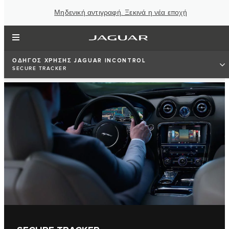
Μηδενική αντιγραφή. Ξεκινά η νέα εποχή
ΟΔΗΓΌΣ ΧΡΉΣΗΣ JAGUAR INCONTROL
SECURE TRACKER