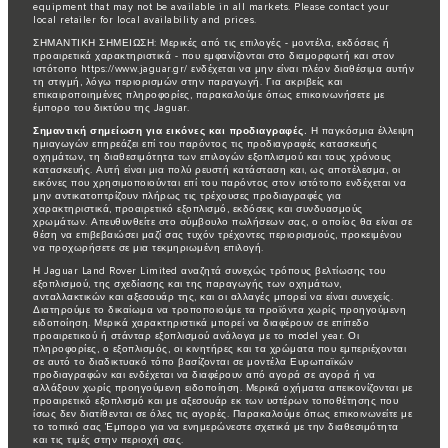
equipment that may not be available in all markets. Please contact your
local retailer for local availability and prices.
ΣΗΜΑΝΤΙΚΗ ΣΗΜΕΙΩΣΗ: Μερικές από τις επιλογές - μοντέλα, εκδόσεις ή
προαιρετικά χαρακτηριστικά - που εμφανίζονται στο διαμορφωτή και στον
ιστότοπο https://www.jaguar.gr/ ενδέχεται να μην είναι πλέον διαθέσιμα αυτήν
τη στιγμή, λόγω περιορισμών στην παραγωγή. Για ακριβείς και
επικαιροποιημένες πληροφορίες, παρακαλούμε όπως επικοινωνήσετε με
έμπορο του δικτύου της Jaguar.
Σημαντική σημείωση για εικόνες και προδιαγραφές.
Η παγκόσμια έλλειψη
ημιαγωγών επηρεάζει επί του παρόντος τις προδιαγραφές κατασκευής
οχημάτων, τη διαθεσιμότητα των επιλογών εξοπλισμού και τους χρόνους
κατασκευής. Αυτή είναι μια πολύ ρευστή κατάσταση και, ως αποτέλεσμα, οι
εικόνες που χρησιμοποιούνται επί του παρόντος στον ιστότοπο ενδέχεται να
μην αντικατοπτρίζουν πλήρως τις τρέχουσες προδιαγραφές για
χαρακτηριστικά, προαιρετικό εξοπλισμό, εκδόσεις και συνδυασμούς
χρωμάτων. Απευθυνθείτε στο σύμβουλο πωλήσεων σας, ο οποίος θα είναι σε
θέση να επιβεβαιώσει μαζί σας τυχόν τρέχοντες περιορισμούς, προκειμένου
να προχωρήσετε σε μια τεκμηριωμένη επιλογή.
Η Jaguar Land Rover Limited αναζητά συνεχώς τρόπους βελτίωσης του
εξοπλισμού, της σχεδίασης και της παραγωγής των οχημάτων,
ανταλλακτικών και αξεσουάρ της, και οι αλλαγές μπορεί να είναι συνεχείς.
Διατηρούμε το δικαίωμα να τροποποιούμε τα προϊόντα χωρίς προηγούμενη
ειδοποίηση. Μερικά χαρακτηριστικά μπορεί να διαφέρουν σε επίπεδο
προαιρετικού ή στάνταρ εξοπλισμού ανάλογα με το model year. Οι
πληροφορίες, ο εξοπλισμός, οι κινητήρες και τα χρώματα που εμπεριέχονται
σε αυτό το διαδικτυακό τόπο βασίζονται σε μοντέλα Ευρωπαϊκών
προδιαγραφών και ενδέχεται να διαφέρουν από αγορά σε αγορά ή να
αλλάξουν χωρίς προηγούμενη ειδοποίηση. Μερικά οχήματα απεικονίζονται με
προαιρετικό εξοπλισμό και με αξεσουάρ εκ των υστέρων τοποθέτησης που
ίσως δεν διατίθενται σε όλες τις αγορές. Παρακαλούμε όπως επικοινωνείτε με
το τοπικό σας Έμπορο για να ενημερώνεστε σχετικά με την διαθεσιμότητα
και τις τιμές στην περιοχή σας.