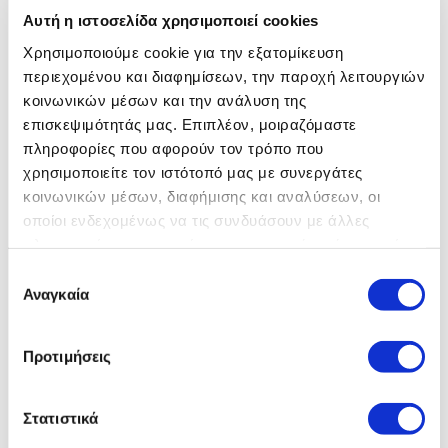
Αυτή η ιστοσελίδα χρησιμοποιεί cookies
Χρησιμοποιούμε cookie για την εξατομίκευση
περιεχομένου και διαφημίσεων, την παροχή λειτουργιών
κοινωνικών μέσων και την ανάλυση της
ΥΠΟΣΤΗΡΙΞΗ JAGUAR
επισκεψιμότητάς μας. Επιπλέον, μοιραζόμαστε
INCONTROL
πληροφορίες που αφορούν τον τρόπο που
χρησιμοποιείτε τον ιστότοπό μας με συνεργάτες
κοινωνικών μέσων, διαφήμισης και αναλύσεων, οι
οποίοι ενδεχομένως να τις συνδυάσουν με άλλες
πληροφορίες που τους έχετε παραχωρήσει ή τις οποίες
έχουν συλλέξει σε σχέση με την από μέρους σας χρήση
Επιλογή
των υπηρεσιών τους.
Αναγκαία
συγκατάθεσης
Προτιμήσεις
Στατιστικά