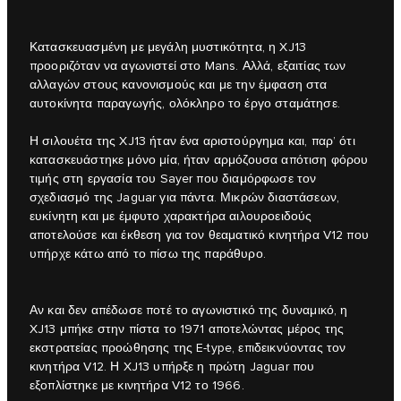
Κατασκευασμένη με μεγάλη μυστικότητα, η XJ13
προοριζόταν να αγωνιστεί στο Mans. Αλλά, εξαιτίας των
αλλαγών στους κανονισμούς και με την έμφαση στα
αυτοκίνητα παραγωγής, ολόκληρο το έργο σταμάτησε.
Η σιλουέτα της XJ13 ήταν ένα αριστούργημα και, παρ’ ότι
κατασκευάστηκε μόνο μία, ήταν αρμόζουσα απότιση φόρου
τιμής στη εργασία του Sayer που διαμόρφωσε τον
σχεδιασμό της Jaguar για πάντα. Μικρών διαστάσεων,
ευκίνητη και με έμφυτο χαρακτήρα αιλουροειδούς
αποτελούσε και έκθεση για τον θεαματικό κινητήρα V12 που
υπήρχε κάτω από το πίσω της παράθυρο.
Αν και δεν απέδωσε ποτέ το αγωνιστικό της δυναμικό, η
XJ13 μπήκε στην πίστα το 1971 αποτελώντας μέρος της
εκστρατείας προώθησης της E‑type, επιδεικνύοντας τον
κινητήρα V12. Η XJ13 υπήρξε η πρώτη Jaguar που
εξοπλίστηκε με κινητήρα V12 το 1966.