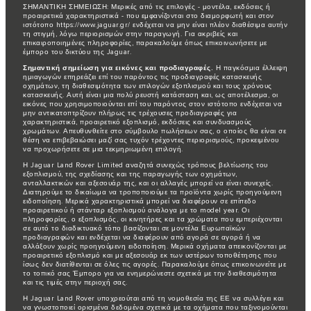
ΣΗΜΑΝΤΙΚΗ ΣΗΜΕΙΩΣΗ: Μερικές από τις επιλογές - μοντέλα, εκδόσεις ή
προαιρετικά χαρακτηριστικά - που εμφανίζονται στο διαμορφωτή και στον
ιστότοπο https://www.jaguar.gr/ ενδέχεται να μην είναι πλέον διαθέσιμα αυτήν
τη στιγμή, λόγω περιορισμών στην παραγωγή. Για ακριβείς και
επικαιροποιημένες πληροφορίες, παρακαλούμε όπως επικοινωνήσετε με
έμπορο του δικτύου της Jaguar.
Σημαντική σημείωση για εικόνες και προδιαγραφές.
Η παγκόσμια έλλειψη
ημιαγωγών επηρεάζει επί του παρόντος τις προδιαγραφές κατασκευής
οχημάτων, τη διαθεσιμότητα των επιλογών εξοπλισμού και τους χρόνους
κατασκευής. Αυτή είναι μια πολύ ρευστή κατάσταση και, ως αποτέλεσμα, οι
εικόνες που χρησιμοποιούνται επί του παρόντος στον ιστότοπο ενδέχεται να
μην αντικατοπτρίζουν πλήρως τις τρέχουσες προδιαγραφές για
χαρακτηριστικά, προαιρετικό εξοπλισμό, εκδόσεις και συνδυασμούς
χρωμάτων. Απευθυνθείτε στο σύμβουλο πωλήσεων σας, ο οποίος θα είναι σε
θέση να επιβεβαιώσει μαζί σας τυχόν τρέχοντες περιορισμούς, προκειμένου
να προχωρήσετε σε μια τεκμηριωμένη επιλογή.
Η Jaguar Land Rover Limited αναζητά συνεχώς τρόπους βελτίωσης του
εξοπλισμού, της σχεδίασης και της παραγωγής των οχημάτων,
ανταλλακτικών και αξεσουάρ της, και οι αλλαγές μπορεί να είναι συνεχείς.
Διατηρούμε το δικαίωμα να τροποποιούμε τα προϊόντα χωρίς προηγούμενη
ειδοποίηση. Μερικά χαρακτηριστικά μπορεί να διαφέρουν σε επίπεδο
προαιρετικού ή στάνταρ εξοπλισμού ανάλογα με το model year. Οι
πληροφορίες, ο εξοπλισμός, οι κινητήρες και τα χρώματα που εμπεριέχονται
σε αυτό το διαδικτυακό τόπο βασίζονται σε μοντέλα Ευρωπαϊκών
προδιαγραφών και ενδέχεται να διαφέρουν από αγορά σε αγορά ή να
αλλάξουν χωρίς προηγούμενη ειδοποίηση. Μερικά οχήματα απεικονίζονται με
προαιρετικό εξοπλισμό και με αξεσουάρ εκ των υστέρων τοποθέτησης που
ίσως δεν διατίθενται σε όλες τις αγορές. Παρακαλούμε όπως επικοινωνείτε με
το τοπικό σας Έμπορο για να ενημερώνεστε σχετικά με την διαθεσιμότητα
και τις τιμές στην περιοχή σας.
Η Jaguar Land Rover υποχρεούται από τη νομοθεσία της ΕΕ να συλλέγει και
να γνωστοποιεί ορισμένα δεδομένα σχετικά με τα οχήματα που ταξινομούνται