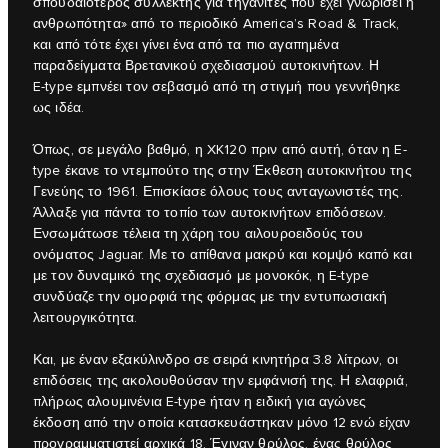
σπουδαιότερος συλλέκτης για τηγανίτες που έχει γνωρίσει η
ανθρωπότητα» από το περιοδικό America’s Road & Track,
και από τότε έχει γίνει ένα από τα πιο αγαπημένα
παραδείγματα Βρετανικού σχεδιασμού αυτοκινήτων. Η
E‑type εμπνέει τον σεβασμό από τη στιγμή που γεννήθηκε
ως ιδέα.
Όπως, σε μεγάλο βαθμό, η XK120 πριν από αυτή, όταν η E-
type έκανε το ντεμπούτο της στην Έκθεση αυτοκινήτου της
Γενεύης το 1961. Επισκίασε όλους τους ανταγωνιστές της.
Άλλαξε για πάντα το τοπίο των αυτοκινήτων επιδόσεων.
Ενσωμάτωσε τέλεια τη χάρη του αιλουροειδούς του
ονόματος Jaguar. Με το απίθανα μακρύ και κομψό καπό και
με τον δυναμικό της σχεδιασμό με μονοκόκ, η E‑type
συνδύαζε την ομορφιά της φόρμας με την εντυπωσιακή
λειτουργικότητα.
Και, με έναν εξακύλινδρο σε σειρά κινητήρα 3.8 λίτρων, οι
επιδόσεις της ακολουθούσαν την εμφάνισή της. Η ελαφριά,
πλήρως αλουμινένια E‑type ήταν η ειδική για αγώνες
έκδοση από την οποία κατασκευάστηκαν μόνο 12 ενώ είχαν
προγραμματιστεί αρχικά 18. Έγιναν θρύλος, ένας θρύλος