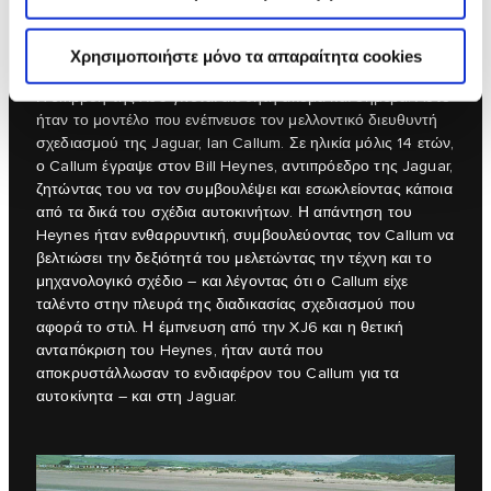
δημιουργία του Lyons, και σε μια εποχή όπου τα άλλα
αυτοκίνητα άρχισαν να χάνουν τον χαρακτήρα τους, η
ταυτότητα της Jaguar έλαμπε ολοφάνερα.
Χρησιμοποιήστε μόνο τα απαραίτητα cookies
Η επιρροή της XJ6 γίνεται αισθητή ακόμα και σήμερα. Αυτό
ήταν το μοντέλο που ενέπνευσε τον μελλοντικό διευθυντή
σχεδιασμού της Jaguar, Ian Callum. Σε ηλικία μόλις 14 ετών,
ο Callum έγραψε στον Bill Heynes, αντιπρόεδρο της Jaguar,
ζητώντας του να τον συμβουλέψει και εσωκλείοντας κάποια
από τα δικά του σχέδια αυτοκινήτων. Η απάντηση του
Heynes ήταν ενθαρρυντική, συμβουλεύοντας τον Callum να
βελτιώσει την δεξιότητά του μελετώντας την τέχνη και το
μηχανολογικό σχέδιο – και λέγοντας ότι ο Callum είχε
ταλέντο στην πλευρά της διαδικασίας σχεδιασμού που
αφορά το στιλ. Η έμπνευση από την XJ6 και η θετική
ανταπόκριση του Heynes, ήταν αυτά που
αποκρυστάλλωσαν το ενδιαφέρον του Callum για τα
αυτοκίνητα – και στη Jaguar.