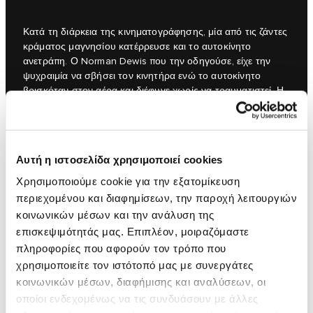
Κατά τη διάρκεια της κινηματογράφησης, μία από τις ζάντες
κράματος μαγνησίου κατέρρευσε και το αυτοκίνητο
ανετράπη. Ο Norman Dewis που την οδηγούσε, είχε την
ψυχραιμία να σβήσει τον κινητήρα ενώ το αυτοκίνητο
βρισκόταν στον αέρα και διέφυγε χωρίς να τραυματιστεί. Η
XJ13 ανακατασκευάστηκε και σώζεται σήμερα ως η
περισσότερο ανεκτίμητη, ίσως και η πιο όμορφη, Jaguar
όλων των εποχών – και τώρα βρίσκεται στη συλλογή
Jaguar Heritage.
Αυτή η ιστοσελίδα χρησιμοποιεί cookies
Χρησιμοποιούμε cookie για την εξατομίκευση
περιεχομένου και διαφημίσεων, την παροχή λειτουργιών
κοινωνικών μέσων και την ανάλυση της
επισκεψιμότητάς μας. Επιπλέον, μοιραζόμαστε
πληροφορίες που αφορούν τον τρόπο που
χρησιμοποιείτε τον ιστότοπό μας με συνεργάτες
κοινωνικών μέσων, διαφήμισης και αναλύσεων, οι
οποίοι ενδεχομένως να τις συνδυάσουν με άλλες